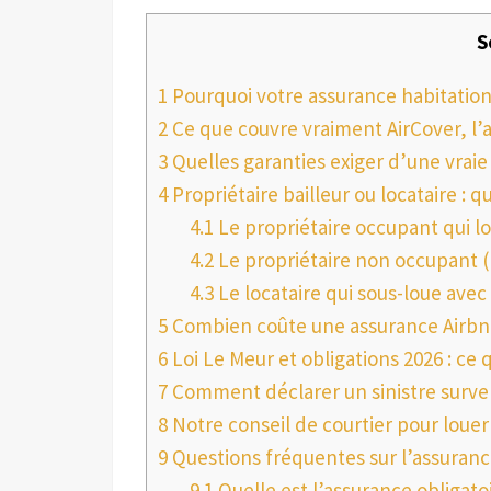
S
1
Pourquoi votre assurance habitation 
2
Ce que couvre vraiment AirCover, l’
3
Quelles garanties exiger d’une vraie
4
Propriétaire bailleur ou locataire : q
4.1
Le propriétaire occupant qui 
4.2
Le propriétaire non occupant (
4.3
Le locataire qui sous-loue avec
5
Combien coûte une assurance Airbnb 
6
Loi Le Meur et obligations 2026 : ce 
7
Comment déclarer un sinistre surve
8
Notre conseil de courtier pour loue
9
Questions fréquentes sur l’assuranc
9.1
Quelle est l’assurance obligato