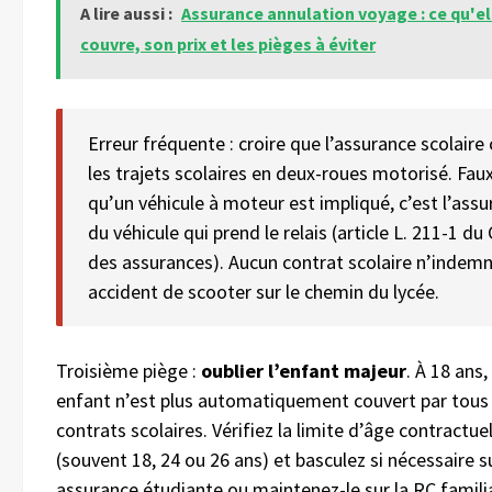
A lire aussi :
Assurance annulation voyage : ce qu'el
couvre, son prix et les pièges à éviter
Erreur fréquente : croire que l’assurance scolaire
les trajets scolaires en deux-roues motorisé. Fau
qu’un véhicule à moteur est impliqué, c’est l’ass
du véhicule qui prend le relais (article L. 211-1 du
des assurances). Aucun contrat scolaire n’indemn
accident de scooter sur le chemin du lycée.
Troisième piège :
oublier l’enfant majeur
. À 18 ans,
enfant n’est plus automatiquement couvert par tous 
contrats scolaires. Vérifiez la limite d’âge contractuel
(souvent 18, 24 ou 26 ans) et basculez si nécessaire s
assurance étudiante ou maintenez-le sur la RC familia