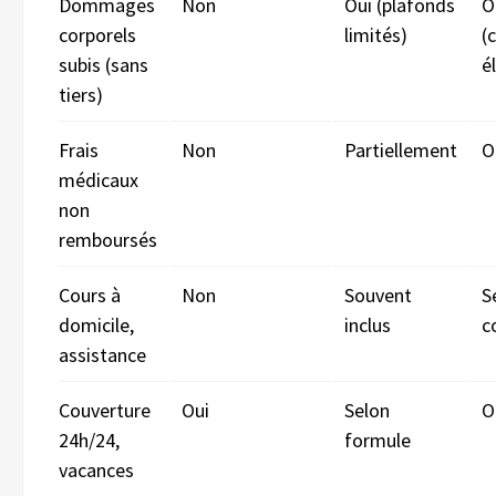
Dommages
Non
Oui (plafonds
O
corporels
limités)
(
subis (sans
é
tiers)
Frais
Non
Partiellement
O
médicaux
non
remboursés
Cours à
Non
Souvent
S
domicile,
inclus
c
assistance
Couverture
Oui
Selon
O
24h/24,
formule
vacances