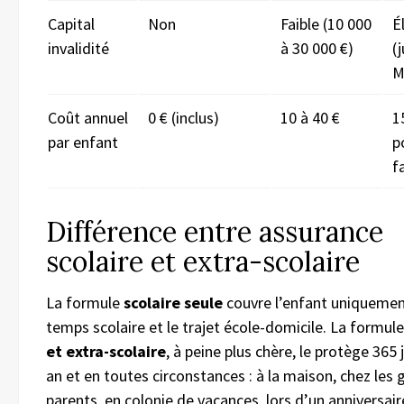
Capital
Non
Faible (10 000
É
invalidité
à 30 000 €)
(
M
Coût annuel
0 € (inclus)
10 à 40 €
1
par enfant
p
f
Différence entre assurance
scolaire et extra-scolaire
La formule
scolaire seule
couvre l’enfant uniquement
temps scolaire et le trajet école-domicile. La formul
et extra-scolaire
, à peine plus chère, le protège 365 
an et en toutes circonstances : à la maison, chez les 
parents, en colonie de vacances, lors d’un anniversair