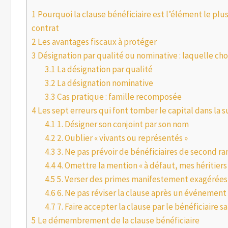
1
Pourquoi la clause bénéficiaire est l’élément le plu
contrat
2
Les avantages fiscaux à protéger
3
Désignation par qualité ou nominative : laquelle choi
3.1
La désignation par qualité
3.2
La désignation nominative
3.3
Cas pratique : famille recomposée
4
Les sept erreurs qui font tomber le capital dans la 
4.1
1. Désigner son conjoint par son nom
4.2
2. Oublier « vivants ou représentés »
4.3
3. Ne pas prévoir de bénéficiaires de second ra
4.4
4. Omettre la mention « à défaut, mes héritiers
4.5
5. Verser des primes manifestement exagérées
4.6
6. Ne pas réviser la clause après un événement 
4.7
7. Faire accepter la clause par le bénéficiaire sa
5
Le démembrement de la clause bénéficiaire