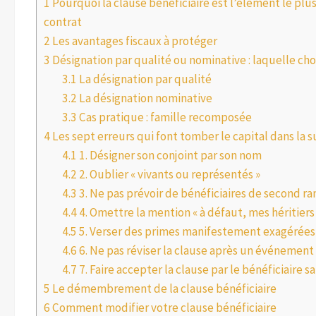
1
Pourquoi la clause bénéficiaire est l’élément le plu
contrat
2
Les avantages fiscaux à protéger
3
Désignation par qualité ou nominative : laquelle choi
3.1
La désignation par qualité
3.2
La désignation nominative
3.3
Cas pratique : famille recomposée
4
Les sept erreurs qui font tomber le capital dans la 
4.1
1. Désigner son conjoint par son nom
4.2
2. Oublier « vivants ou représentés »
4.3
3. Ne pas prévoir de bénéficiaires de second ra
4.4
4. Omettre la mention « à défaut, mes héritiers
4.5
5. Verser des primes manifestement exagérées
4.6
6. Ne pas réviser la clause après un événement 
4.7
7. Faire accepter la clause par le bénéficiaire sa
5
Le démembrement de la clause bénéficiaire
6
Comment modifier votre clause bénéficiaire